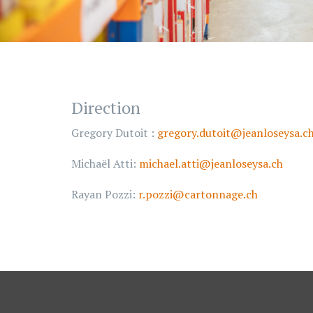
Direction
Gregory Dutoit :
gregory.dutoit@jeanloseysa.c
Michaël Atti:
michael.atti@jeanloseysa.ch
Rayan Pozzi:
r.pozzi@cartonnage.ch