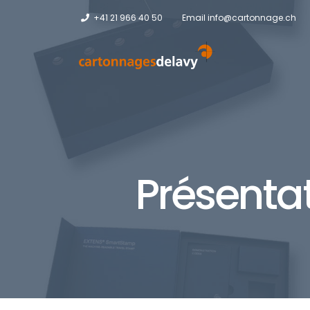
+41 21 966 40 50
Email
info@cartonnage.ch
Présentat