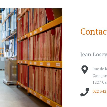
Contac
Jean Lose
Rue de l
Case po
1227 Ca
022 342